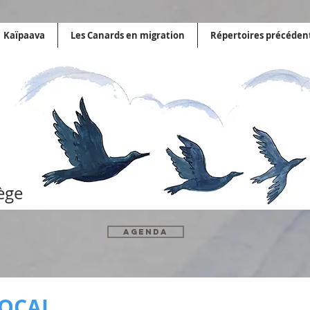
Kaïpaava
Les Canards en migration
Répertoires précéden
ège
AGENDA
VOCAL