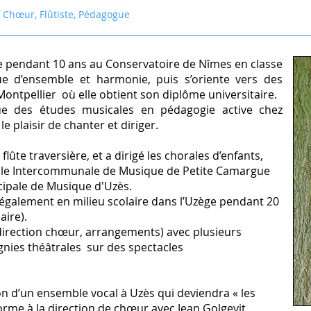
 Chœur, Flûtiste, Pédagogue
e pendant 10 ans au Conservatoire de Nîmes en classe
ue d’ensemble et harmonie, puis s’oriente vers des
ontpellier où elle obtient son diplôme universitaire.
nue des études musicales en pédagogie active chez
e plaisir de chanter et diriger.
lûte traversière, et a dirigé les chorales d’enfants,
École Intercommunale de Musique de Petite Camargue
icipale de Musique d'Uzès.
 également en milieu scolaire dans l’Uzège pendant 20
maire).
 direction chœur, arrangements) avec plusieurs
nies théâtrales sur des spectacles
ion d’un ensemble vocal à Uzès qui deviendra « les
orme à la direction de chœur avec Jean Golgevit,