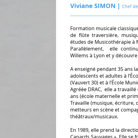
Viviane SIMON |
Chef de
Formation musicale classiqu
de flûte traversière, musiq
études de Musicothérapie à M
Parallèlement, elle conti
Willems à Lyon et y découvre l
A enseigné pendant 35 ans la f
adolescents et adultes à l’
(Vauvert 30) et à l’École Mun
Agréée DRAC, elle a travaillé
ans (école maternelle et pri
Travaille (musique, écriture,
metteurs en scène et compag
théâtraux/musicaux.
En 1989, elle prend la direct
Canards Sauvages ». Elle se f