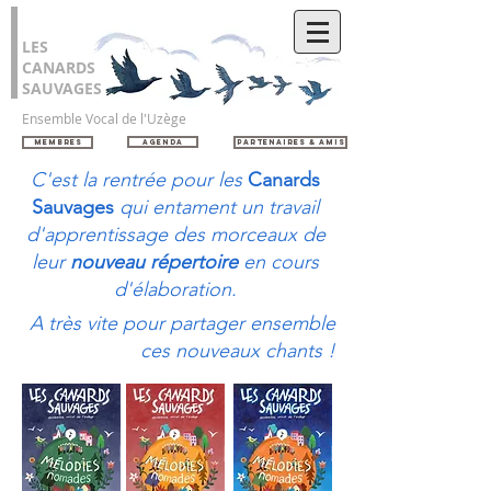
LES
CANARDS
SAUVAGES
Ensemble Vocal de l'Uzège
Membres
AGENDA
Partenaires & Amis
C'est la rentrée pour les
Canards
Sauvages
qui entament un travail
d'apprentissage des morceaux de
leur
nouveau répertoire
en cours
d'élaboration.
A très vite pour partager ensemble
ces nouveaux chants !