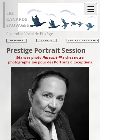
LES
CANARDS
SAUVAGES
Ensemble Vocal de l'Uzège
Membres
AGENDA
Partenaires & Amis
Prestige Portrait Session
Séances photo
Harcourt-like
chez notre
photographe Joe pour des Portraits d'Exceptions